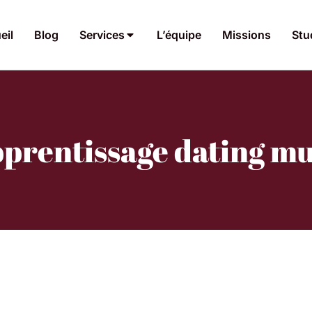
eil
Blog
Services
L’équipe
Missions
Stu
pprentissage dating m