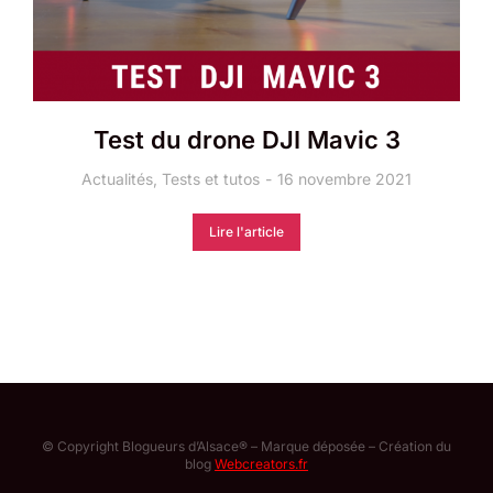
Test du drone DJI Mavic 3
Actualités
,
Tests et tutos
16 novembre 2021
Lire l'article
© Copyright Blogueurs d’Alsace® – Marque déposée – Création du
blog
Webcreators.fr