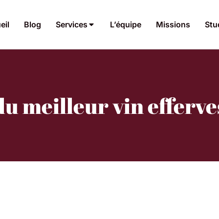
eil
Blog
Services
L’équipe
Missions
Stu
du meilleur vin efferv