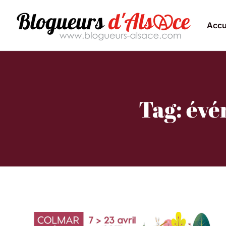
Accu
Tag: évé