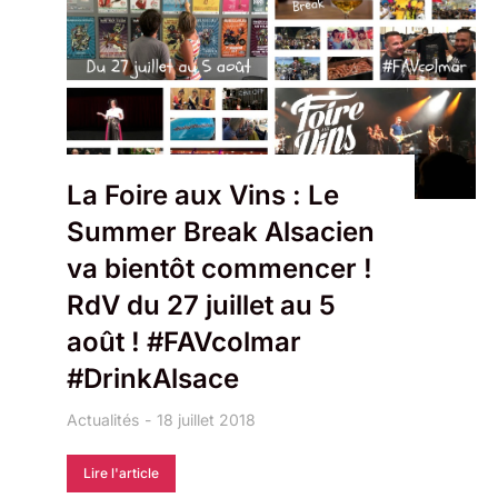
La Foire aux Vins : Le
Summer Break Alsacien
va bientôt commencer !
RdV du 27 juillet au 5
août ! #FAVcolmar ​
#DrinkAlsace
Actualités
18 juillet 2018
Lire l'article