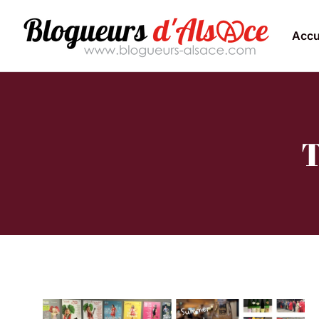
Accu
T