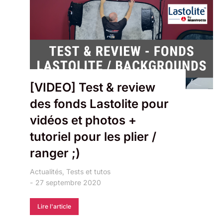
[VIDEO] Test & review
des fonds Lastolite pour
vidéos et photos +
tutoriel pour les plier /
ranger ;)
Actualités
,
Tests et tutos
27 septembre 2020
Lire l'article