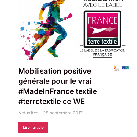
Mobilisation positive
générale pour le vrai
#MadeInFrance textile
#terretextile ce WE
Actualités
28 septembre 2017
Lire l'article