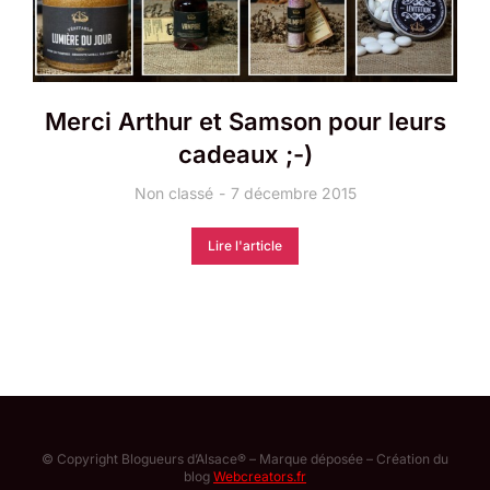
Merci Arthur et Samson pour leurs
cadeaux ;-)
Non classé
7 décembre 2015
Lire l'article
© Copyright Blogueurs d’Alsace® – Marque déposée – Création du
blog
Webcreators.fr