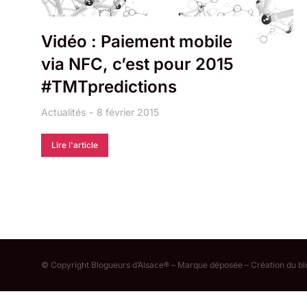
Vidéo : Paiement mobile
via NFC, c’est pour 2015
#TMTpredictions
Actualités
8 février 2015
Lire l'article
© Copyright Blogueurs d’Alsace® – Marque déposée – Création du b