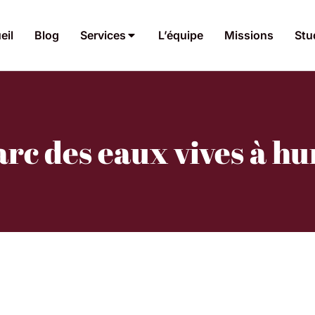
eil
Blog
Services
L’équipe
Missions
Stu
arc des eaux vives à h