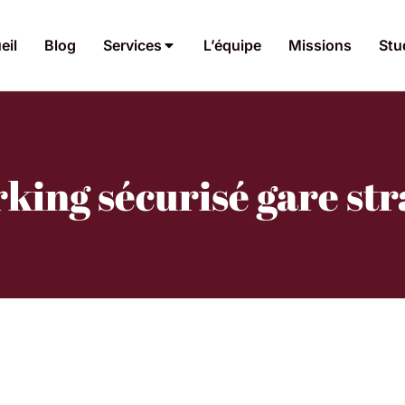
eil
Blog
Services
L’équipe
Missions
Stu
rking sécurisé gare st