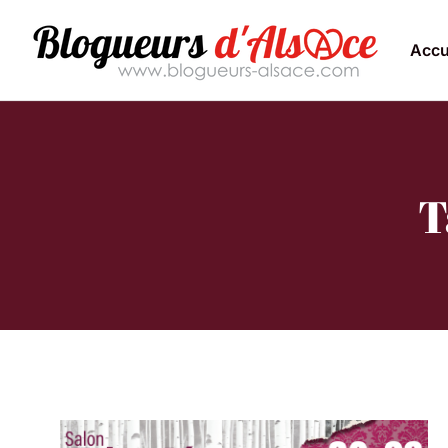
Accu
T