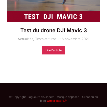
Test du drone DJI Mavic 3
Actualités
,
Tests et tutos
16 novembre 2021
Lire l'article
© Copyright Blogueurs d’Alsace® – Marque déposée – Création du
blog
Webcreators.fr