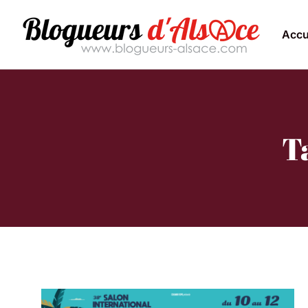
Accu
T