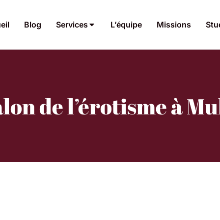
eil
Blog
Services
L’équipe
Missions
Stu
alon de l’érotisme à M