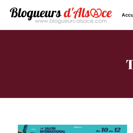
Accu
T