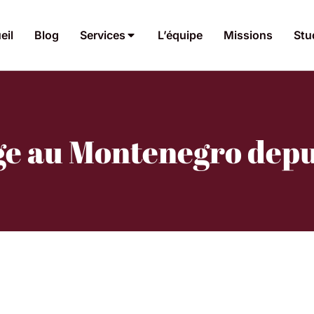
eil
Blog
Services
L’équipe
Missions
Stu
ge au Montenegro depui