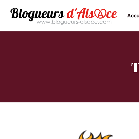
Accu
T