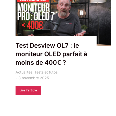
Test Desview OL7 : le
moniteur OLED parfait à
moins de 400€ ?
Actualités
,
Tests et tutos
3 novembre 2025
Lire l'article