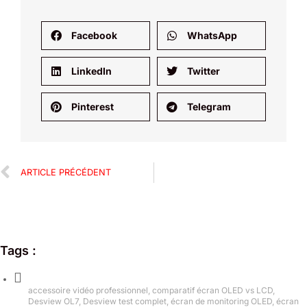
Facebook
WhatsApp
LinkedIn
Twitter
Pinterest
Telegram
ARTICLE PRÉCÉDENT
Tags :
accessoire vidéo professionnel
,
comparatif écran OLED vs LCD
,
Desview OL7
,
Desview test complet
,
écran de monitoring OLED
,
écran