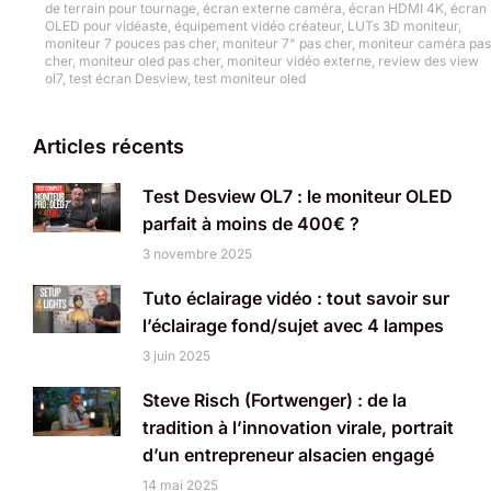
de terrain pour tournage
,
écran externe caméra
,
écran HDMI 4K
,
écran
OLED pour vidéaste
,
équipement vidéo créateur
,
LUTs 3D moniteur
,
moniteur 7 pouces pas cher
,
moniteur 7" pas cher
,
moniteur caméra pas
cher
,
moniteur oled pas cher
,
moniteur vidéo externe
,
review des view
ol7
,
test écran Desview
,
test moniteur oled
Articles récents
Test Desview OL7 : le moniteur OLED
parfait à moins de 400€ ?
3 novembre 2025
Tuto éclairage vidéo : tout savoir sur
l’éclairage fond/sujet avec 4 lampes
3 juin 2025
Steve Risch (Fortwenger) : de la
tradition à l’innovation virale, portrait
d’un entrepreneur alsacien engagé
14 mai 2025