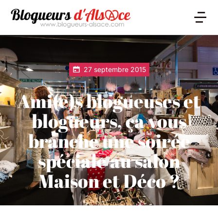
27 septembre 2015
Ami(e)s blogueuses et
blogueurs, ça vous
branche une soirée
spéciale au salon
Maison et Déco ?