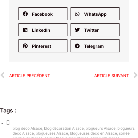
Facebook
WhatsApp
LinkedIn
Twitter
Pinterest
Telegram
ARTICLE PRÉCÉDENT
ARTICLE SUIVANT
Tags :
blog déco Alsace
,
blog décoration Alsace
,
blogueurs Alsace
,
blogueurs
déco Alsace
,
blogueuses Alsace
,
blogueuses déco en Alsace
,
soirée