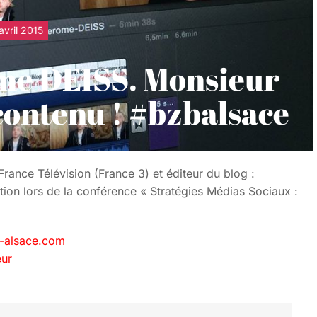
avril 2015
ôme DEISS. Monsieur
 contenu ! #bzbalsace
nce Télévision (France 3) et éditeur du blog :
ntion lors de la conférence « Stratégies Médias Sociaux :
s-alsace.com
eur