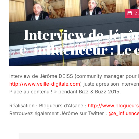
2 
Interview de Jér
e_influenceur : Le
Interview de Jérôme DEISS (community manager pour Fra
http://www.veille-digitale.com
) juste après son interve
Place au contenu ! » pendant Bizz & Buzz 2015.
Réalisation : Blogueurs d’Alsace :
http://www.blogueur
Retrouvez également Jérôme sur Twitter :
@e_influenc