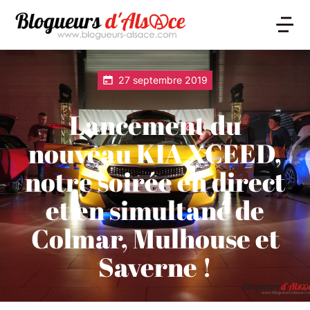
27 septembre 2019
Lancement du
nouveau KIA XCEED,
notre soirée en direct
et en simultané de
Colmar, Mulhouse et
Saverne !