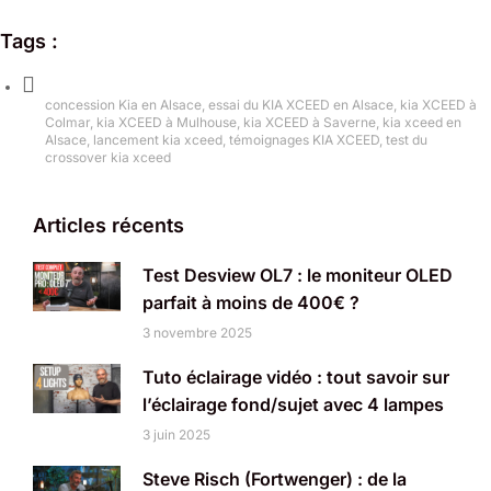
Tags :
concession Kia en Alsace
,
essai du KIA XCEED en Alsace
,
kia XCEED à
Colmar
,
kia XCEED à Mulhouse
,
kia XCEED à Saverne
,
kia xceed en
Alsace
,
lancement kia xceed
,
témoignages KIA XCEED
,
test du
crossover kia xceed
Articles récents
Test Desview OL7 : le moniteur OLED
parfait à moins de 400€ ?
3 novembre 2025
Tuto éclairage vidéo : tout savoir sur
l’éclairage fond/sujet avec 4 lampes
3 juin 2025
Steve Risch (Fortwenger) : de la