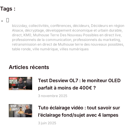
Tags :
bizzzday
,
collectivités
,
conférences
,
décideurs
,
Décideurs en région
Alsace
,
décryptage
,
développement économique et urbain durable
,
direct
,
KM0
,
Mulhouse Terre Des Nouveau Possibles en direct live
,
professionnels de la communication
,
professionnels du marketing
,
retransmission en direct de Mulhouse terre des nouveaux possibles
,
table ronde
,
ville numérique
,
villes numériques
Articles récents
Test Desview OL7 : le moniteur OLED
parfait à moins de 400€ ?
3 novembre 2025
Tuto éclairage vidéo : tout savoir sur
l’éclairage fond/sujet avec 4 lampes
3 juin 2025