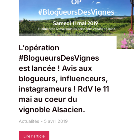
L’opération
#BlogueursDesVignes
est lancée ! Avis aux
blogueurs, influenceurs,
instagrameurs ! RdV le 11
mai au coeur du
vignoble Alsacien.
Actualités
5 avril 2019
Lire l'article