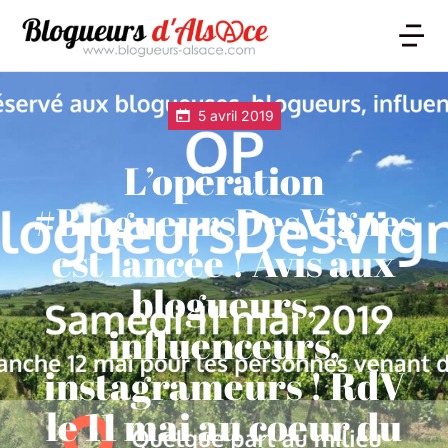
5 avril 2019
L’opération
#BlogueursDesVignes
est lancée ! Avis aux
blogueurs,
influenceurs,
instagrameurs ! RdV
le 11 mai au coeur du