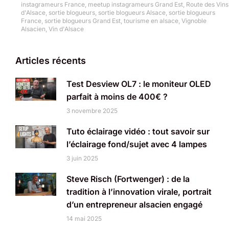
instagrameurs France
,
meetup instagrameurs Grand Est
,
Route des Vins
d'Alsace
,
sortie blogueurs
,
sortie blogueurs Alsace
,
sortie blogueurs
France
,
sortie blogueurs Grand Est
,
tourisme en alsace
,
Vignoble
Alsacien
,
Vin d'Alsace
Articles récents
Test Desview OL7 : le moniteur OLED
parfait à moins de 400€ ?
3 novembre 2025
Tuto éclairage vidéo : tout savoir sur
l’éclairage fond/sujet avec 4 lampes
3 juin 2025
Steve Risch (Fortwenger) : de la
tradition à l’innovation virale, portrait
d’un entrepreneur alsacien engagé
14 mai 2025