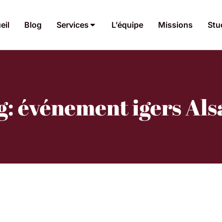
eil
Blog
Services
L’équipe
Missions
Stu
g: événement igers Als