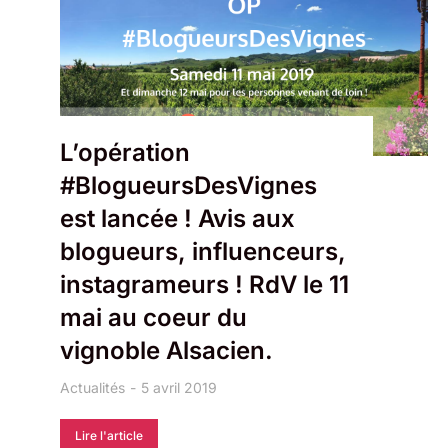
L’opération
#BlogueursDesVignes
est lancée ! Avis aux
blogueurs, influenceurs,
instagrameurs ! RdV le 11
mai au coeur du
vignoble Alsacien.
Actualités
5 avril 2019
Lire l'article