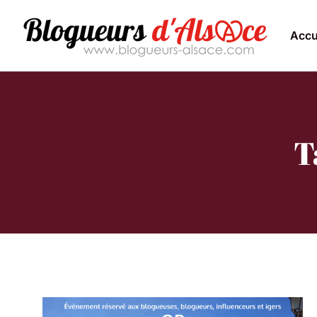
Accu
T