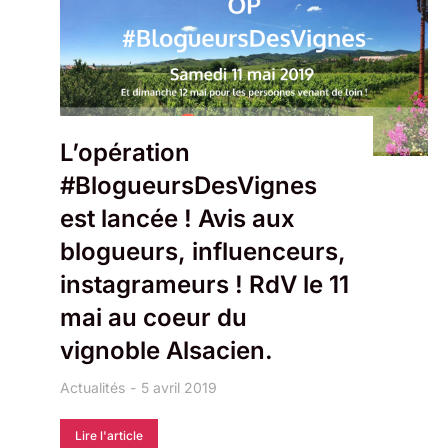
L’opération
#BlogueursDesVignes
est lancée ! Avis aux
blogueurs, influenceurs,
instagrameurs ! RdV le 11
mai au coeur du
vignoble Alsacien.
Actualités
5 avril 2019
Lire l'article