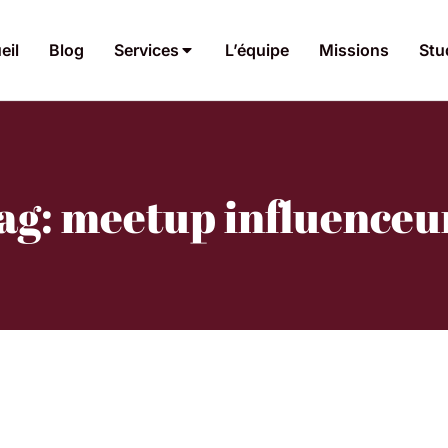
eil
Blog
Services
L’équipe
Missions
Stu
ag: meetup influenceu