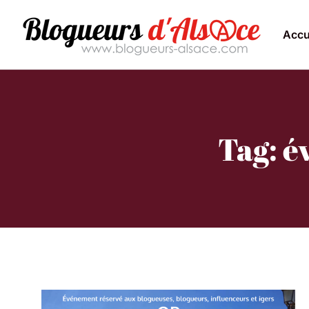
Accu
Tag: é