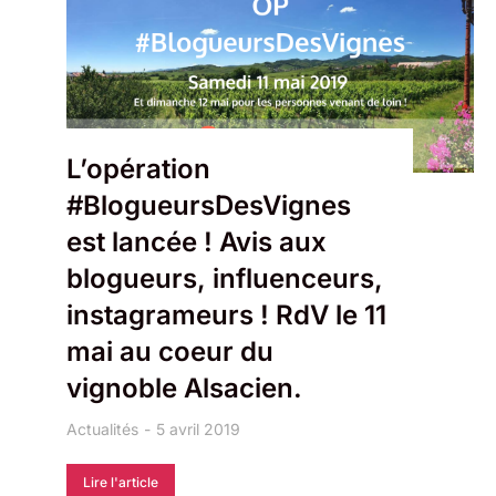
L’opération
#BlogueursDesVignes
est lancée ! Avis aux
blogueurs, influenceurs,
instagrameurs ! RdV le 11
mai au coeur du
vignoble Alsacien.
Actualités
5 avril 2019
Lire l'article