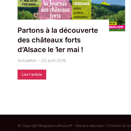
Partons à la découverte
des châteaux forts
d’Alsace le 1er mai !
Actualités
25 avril 2016
Lire l'article
© Copyright Blogueurs d’Alsace® – Marque déposée – Création du b