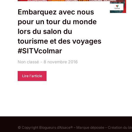
Embarquez avec nous
pour un tour du monde
lors du salon du
tourisme et des voyages
#SITVcolmar
Non classé
8 novembre 2016
Lire l'article
© Copyright Blogueurs d’Alsace® – Marque déposée – Création du b