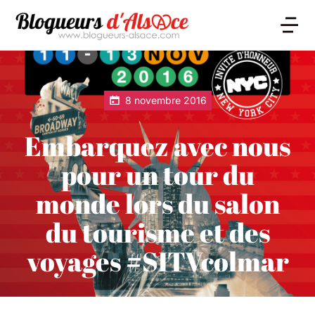
8 novembre 2016
Embarquez avec nous
pour un tour du
monde lors du salon
du tourisme et des
voyages #SITVcolmar