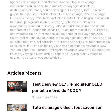
agences de voyage Grand Nord en Alsace
,
blogueurs voyage
,
conférences du salon du tourisme et des voyages de Colmar
,
destinations lointaines
,
équipe de blogueurs voyage
,
librairie Alsace
guides touristiques
,
librairie alsace livres de voyage
,
livre de voyage
,
livres de voyage
,
livres New York et les Etats-Unis
,
plus grand salon du
tourisme
,
plus grand salon du voyage
,
Richesses touristiques
alsaciennes
,
salon du tourisme
,
Salon du tourisme Colmar
,
salon du
tourisme et de l'économie solidaire
,
Salon International du Tourisme et
des Voyages
,
Salon International du Tourisme et des Voyages 2016
,
Salon International du Tourisme et des Voyages de Colmar
,
Soirée après
ski salon tourisme
,
solidarissimo
,
tourisme eco solidaire
,
tourisme social
et solidaire
,
tourisme solidaire
,
Visite des 5 continents
,
Voyage à New
York au départ de l'aéroport d'Erstein
,
Voyage à New York au départ de
l'Alsace
,
Voyage à New York au départ de l'euroairport
,
voyage et
économie solidaire
,
voyage solidaire
Articles récents
Test Desview OL7 : le moniteur OLED
parfait à moins de 400€ ?
3 novembre 2025
Tuto éclairage vidéo : tout savoir sur