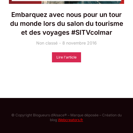
Embarquez avec nous pour un tour
du monde lors du salon du tourisme
et des voyages #SITVcolmar
Non classé
8 novembre 2016
Lire l'article
© Copyright Blogueurs d’Alsace® – Marque déposée – Création du
blog
Webcreators.fr