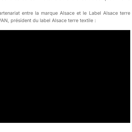
rtenariat entre la marque Alsace et le Label Alsace terre
VAN, président du label Alsace terre textile :