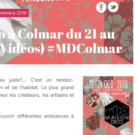
ptembre 2016
o à Colmar du 21 au
 (Vidéos) #MDColmar
u juste?… C’est un rendez-
 et de l’habitat. Le plus grand
ur les créateurs, les artisans et
uvrir différentes ambiances à