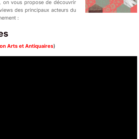
s, on vous propose de découvrir
rviews des principaux acteurs du
énement :
es
ion Arts et Antiquaires
)