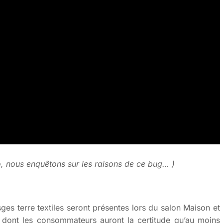
o, nous enquêtons sur les raisons de ce bug… )
sges terre textiles seront présentes lors du salon Maison et
 dont les consommateurs auront la certitude qu’au moins