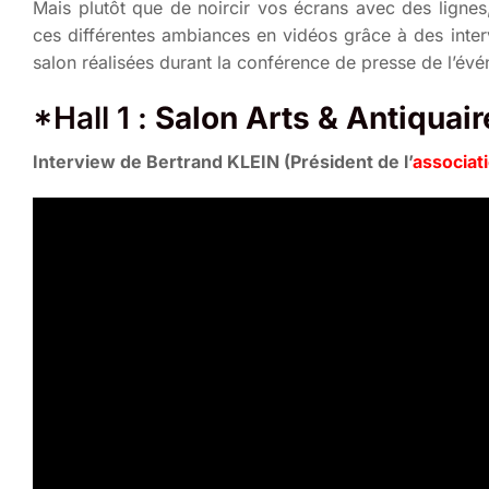
Mais plutôt que de noircir vos écrans avec des ligne
ces différentes ambiances en vidéos grâce à des inte
salon réalisées durant la conférence de presse de l’év
*
Hall 1
:
Salon Arts & Antiquair
Interview de Bertrand KLEIN (Président de l’
associat