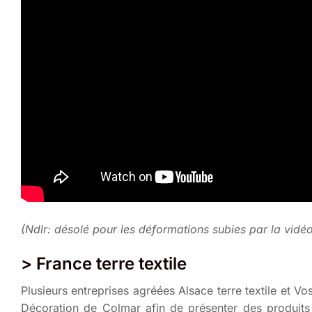
(Ndlr: désolé pour les déformations subies par la vidé
> France terre textile
Plusieurs entreprises agréées Alsace terre textile et Vo
Décoration de Colmar afin de présenter des produits