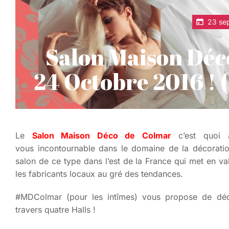
23 se
Salon Maison Déc
24 Octobre 2016 !
Le
Salon Maison Déco de Colmar
c’est quoi a
vous incontournable dans le domaine de la décoration
salon de ce type dans l’est de la France qui met en vale
les fabricants locaux au gré des tendances.
#MDColmar (pour les intîmes) vous propose de déco
travers quatre Halls !