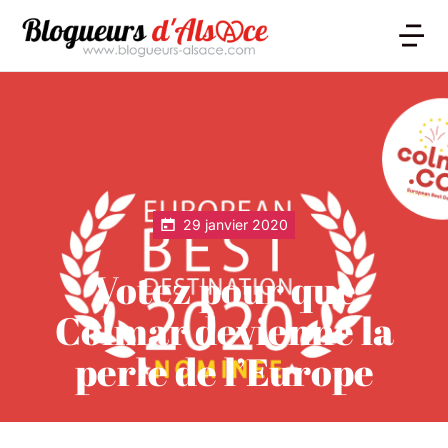
29 janvier 2020
Votez pour que
Colmar devienne la
perle de l’Europe