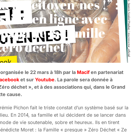
actes citoyen-nes !” :
ssion en ligne avec
papa de la famille
Zéro déchet”
 organisée le 22 mars à 18h par la
Macif
en partenariat
acebook
et sur
Youtube
. La parole sera donnée à
Zéro déchet », et à des associations qui, dans le Grand
tte cause.
mie Pichon fait le triste constat d’un système basé sur la
u. En 2014, sa famille et lui décident de se lancer dans
ode de vie soutenable, sobre et heureux. Ils en tirent
Bénédicte Moret : la Famille « presque » Zéro Déchet « Ze