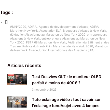
Tags :
#MNY2020
,
ADIRA : Agence de développement d'Alsace
,
ADIRA
Marathon New York
,
Association ELA
,
Blogueurs d'Alsace à New York
,
délégation Alsacienne au Marathon de New York 2020
,
entrepreneurs
Alsaciens à New York
,
entrepreneurs Alsaciens au Marathon de New
York 2020
,
FBTP 68 Marathon New York
,
Fédération du Bâtiment et des
Travaux Publics du Haut-Rhin
,
Marathon de New York 2020
,
Marathon
de New York Alsace
,
Union Internationale des Alsaciens (UIA)
Articles récents
Test Desview OL7 : le moniteur OLED
parfait à moins de 400€ ?
3 novembre 2025
Tuto éclairage vidéo : tout savoir sur
l’éclairage fond/sujet avec 4 lampes