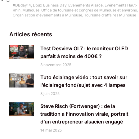
#DBday14
,
Doux Business Day
,
Evénements Alsace
,
Evénements Haut-
Rhin
,
Mulhouse
,
Office de tourisme et congrès de Mulhouse et environs
,
Organisation d'événements à Mulhouse
,
Tourisme d'affaires Mulhouse
Articles récents
Test Desview OL7 : le moniteur OLED
parfait à moins de 400€ ?
3 novembre 2025
Tuto éclairage vidéo : tout savoir sur
l’éclairage fond/sujet avec 4 lampes
3 juin 2025
Steve Risch (Fortwenger) : de la
tradition à l’innovation virale, portrait
d’un entrepreneur alsacien engagé
14 mai 2025