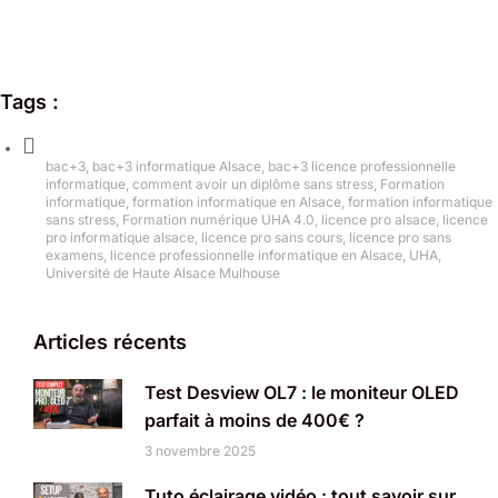
Tags :
bac+3
,
bac+3 informatique Alsace
,
bac+3 licence professionnelle
informatique
,
comment avoir un diplôme sans stress
,
Formation
informatique
,
formation informatique en Alsace
,
formation informatique
sans stress
,
Formation numérique UHA 4.0
,
licence pro alsace
,
licence
pro informatique alsace
,
licence pro sans cours
,
licence pro sans
examens
,
licence professionnelle informatique en Alsace
,
UHA
,
Université de Haute Alsace Mulhouse
Articles récents
Test Desview OL7 : le moniteur OLED
parfait à moins de 400€ ?
3 novembre 2025
Tuto éclairage vidéo : tout savoir sur