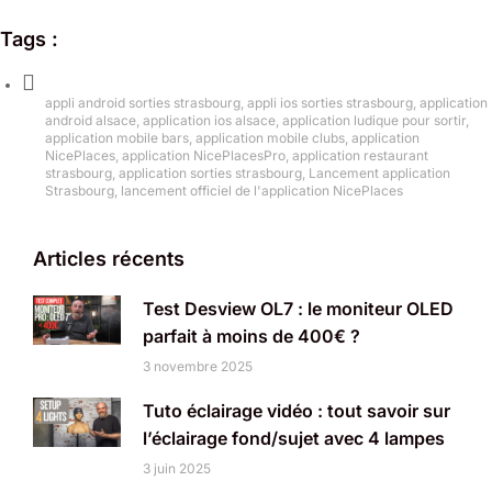
Tags :
appli android sorties strasbourg
,
appli ios sorties strasbourg
,
application
android alsace
,
application ios alsace
,
application ludique pour sortir
,
application mobile bars
,
application mobile clubs
,
application
NicePlaces
,
application NicePlacesPro
,
application restaurant
strasbourg
,
application sorties strasbourg
,
Lancement application
Strasbourg
,
lancement officiel de l'application NicePlaces
Articles récents
Test Desview OL7 : le moniteur OLED
parfait à moins de 400€ ?
3 novembre 2025
Tuto éclairage vidéo : tout savoir sur
l’éclairage fond/sujet avec 4 lampes
3 juin 2025