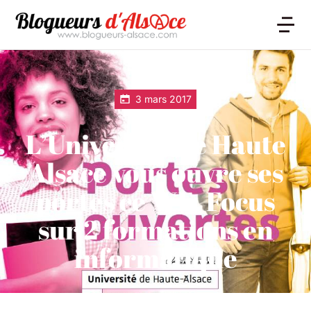
3 mars 2017
L’Université de Haute
Alsace vous ouvre ses
portes ce WE. Focus
sur 2 formations en
informatique