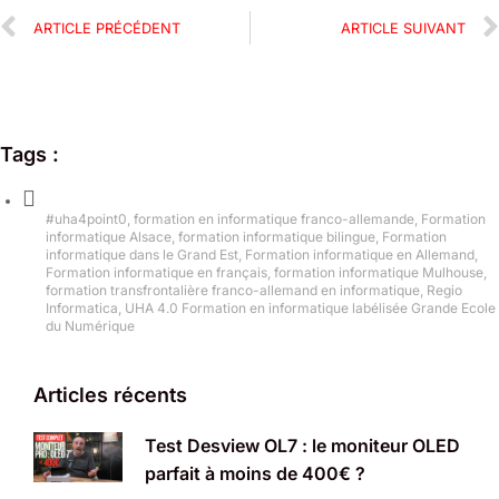
ARTICLE PRÉCÉDENT
ARTICLE SUIVANT
Tags :
#uha4point0
,
formation en informatique franco-allemande
,
Formation
informatique Alsace
,
formation informatique bilingue
,
Formation
informatique dans le Grand Est
,
Formation informatique en Allemand
,
Formation informatique en français
,
formation informatique Mulhouse
,
formation transfrontalière franco-allemand en informatique
,
Regio
Informatica
,
UHA 4.0 Formation en informatique labélisée Grande Ecole
du Numérique
Articles récents
Test Desview OL7 : le moniteur OLED
parfait à moins de 400€ ?