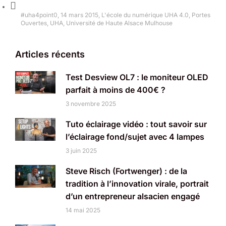
#uha4point0
,
14 mars 2015
,
L'école du numérique UHA 4.0
,
Portes
Ouvertes
,
UHA
,
Université de Haute Alsace Mulhouse
Articles récents
Test Desview OL7 : le moniteur OLED
parfait à moins de 400€ ?
3 novembre 2025
Tuto éclairage vidéo : tout savoir sur
l’éclairage fond/sujet avec 4 lampes
3 juin 2025
Steve Risch (Fortwenger) : de la
tradition à l’innovation virale, portrait
d’un entrepreneur alsacien engagé
14 mai 2025