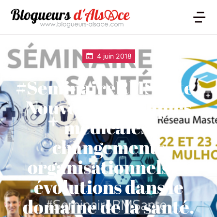
4 juin 2018
#SeminaireRMSante :
Nouvelles pratiques
médicales,
changements
organisationnels et
évolutions dans le
domaine de la santé.