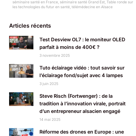
séminaire santé en France
,
séminaire santé Grand Est
,
Table ronde sur
les technologies du futur en santé
,
télémédecine en Alsace
Articles récents
Test Desview OL7 : le moniteur OLED
parfait à moins de 400€ ?
3 novembre 2025
Tuto éclairage vidéo : tout savoir sur
l’éclairage fond/sujet avec 4 lampes
3 juin 2025
Steve Risch (Fortwenger) : de la
tradition à l’innovation virale, portrait
d’un entrepreneur alsacien engagé
14 mai 2025
Réforme des drones en Europe : une