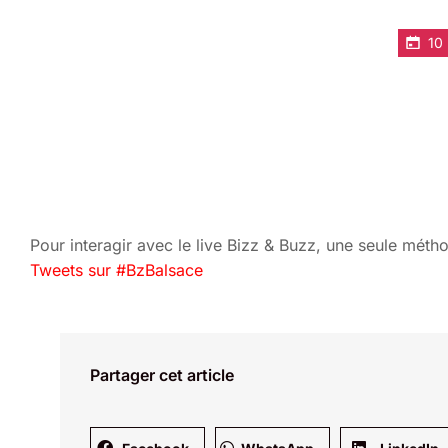
10
Suivez Bizz & Buzz
les Blogueurs d
Pour interagir avec le live Bizz & Buzz, une seule métho
Tweets sur #BzBalsace
Partager cet article