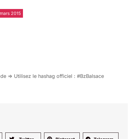
 mars 2015
 en direct live avec
’Alsace #BzBalsace
de => Utilisez le hashag officiel : #BzBalsace