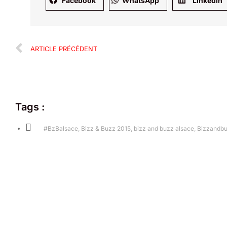
Facebook
WhatsApp
LinkedIn
ARTICLE PRÉCÉDENT
Tags :
#BzBalsace
,
Bizz & Buzz 2015
,
bizz and buzz alsace
,
Bizzandb