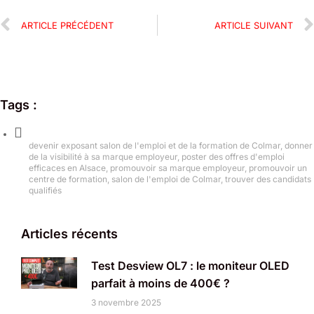
ARTICLE PRÉCÉDENT
ARTICLE SUIVANT
Tags :
devenir exposant salon de l'emploi et de la formation de Colmar
,
donner
de la visibilité à sa marque employeur
,
poster des offres d'emploi
efficaces en Alsace
,
promouvoir sa marque employeur
,
promouvoir un
centre de formation
,
salon de l'emploi de Colmar
,
trouver des candidats
qualifiés
Articles récents
Test Desview OL7 : le moniteur OLED
parfait à moins de 400€ ?
3 novembre 2025