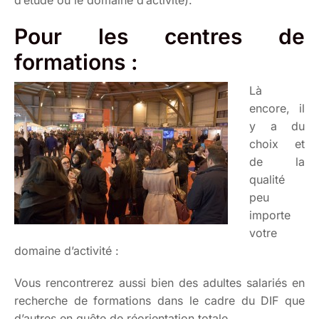
d’étude ou le domaine d’activité).
Pour les centres de
formations :
Là
encore, il
y a du
choix et
de la
qualité
peu
importe
votre
domaine d’activité :
Vous rencontrerez aussi bien des adultes salariés en
recherche de formations dans le cadre du DIF que
d’autres en quête de réorientation totale…