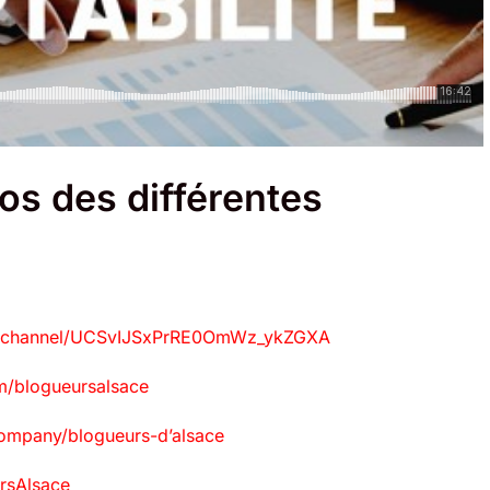
os des différentes
m/channel/UCSvIJSxPrRE0OmWz_ykZGXA
m/blogueursalsace
company/blogueurs-d’alsace
ursAlsace