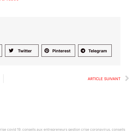
Twitter
Pinterest
Telegram
ARTICLE SUIVANT
rise covid 19
,
conseils aux entrepreneurs gestion crise coronavirus
,
conseils