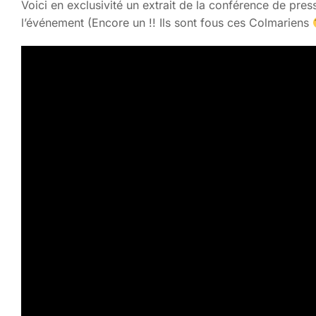
Voici en exclusivité un extrait de la conférence de p
l’événement (Encore un !! Ils sont fous ces Colmariens