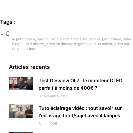
Tags :
le petit prince
,
parc du petit prince
,
timelapse parc du petit prince
,
vidéo
blogueurs d'alsace
,
vidéo en timelapse gonflage d'un ballon
,
vidéo parc
du petit prince
Articles récents
Test Desview OL7 : le moniteur OLED
parfait à moins de 400€ ?
3 novembre 2025
Tuto éclairage vidéo : tout savoir sur
l’éclairage fond/sujet avec 4 lampes
3 juin 2025