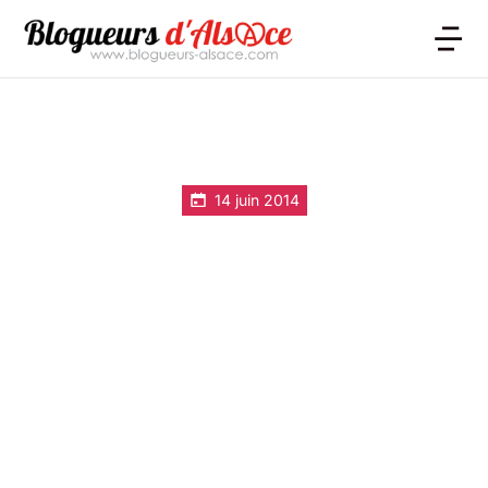
14 juin 2014
Vidéo en timelapse du
gonflage du ballon du
roi au Parc du Petit
Prince à Ungersheim