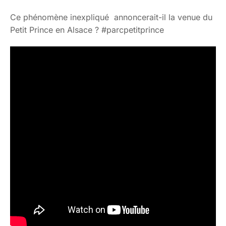
Ce phénomène inexpliqué annoncerait-il la venue du
Petit Prince en Alsace ? #parcpetitprince