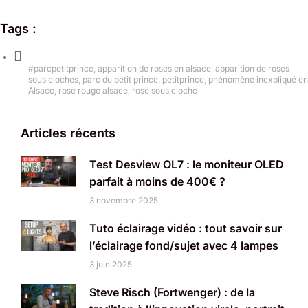
Tags :
#parcpetitprince
,
apparition de roses en alsace
,
apparition de roses
sous cloches
,
parc du petit prince
,
petitprince
,
phénomène inexpliqué en
Alsace
,
rose rouge alsace
,
rose sous cloche
Articles récents
Test Desview OL7 : le moniteur OLED
parfait à moins de 400€ ?
3 novembre 2025
Tuto éclairage vidéo : tout savoir sur
l’éclairage fond/sujet avec 4 lampes
3 juin 2025
Steve Risch (Fortwenger) : de la