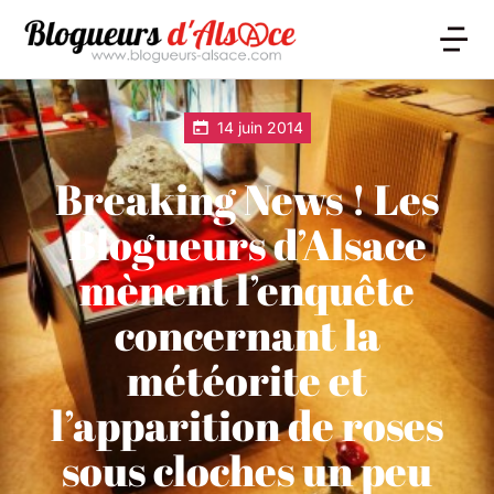
14 juin 2014
Breaking News ! Les
Blogueurs d’Alsace
mènent l’enquête
concernant la
météorite et
l’apparition de roses
sous cloches un peu