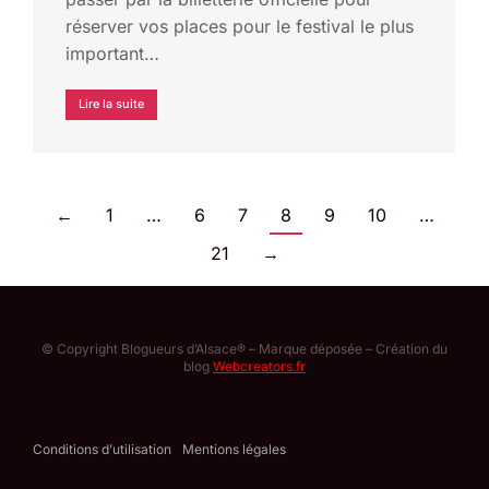
réserver vos places pour le festival le plus
important…
Lire la suite
←
1
…
6
7
8
9
10
…
21
→
© Copyright Blogueurs d’Alsace® – Marque déposée – Création du
blog
Webcreators.fr
Conditions d’utilisation
Mentions légales